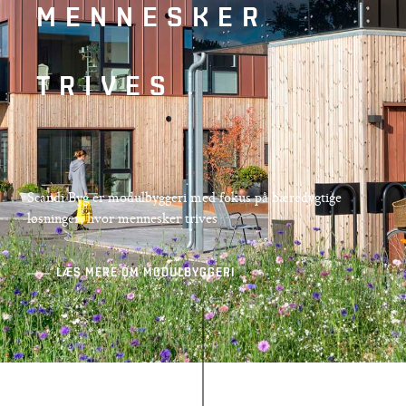
MENNESKER
TRIVES
Scandi Byg er modulbyggeri med fokus på bæredygtige
løsninger, hvor mennesker trives
LÆS MERE OM MODULBYGGERI