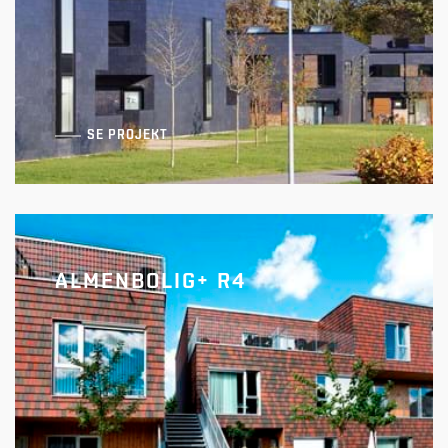
SE PROJEKT
ALMENBOLIG+ R4
AlmenBolig+ R1