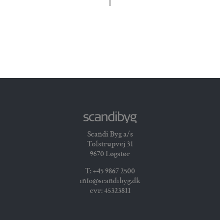
Scandi Byg a/s
Tolstrupvej 31
9670 Løgstør
T: +45 9867 2500
info@scandibyg.dk
cvr: 45323811