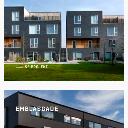
Dybenskærvej
SE PROJEKT
EMBLASGADE
Egeskovvænge