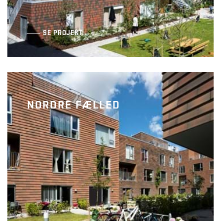
SE PROJEKT
NORDRE FÆLLED
Kløverbladsgade