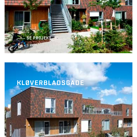
SE PROJEKT
KLØVERBLADSGADE
AlmenBolig+ R4