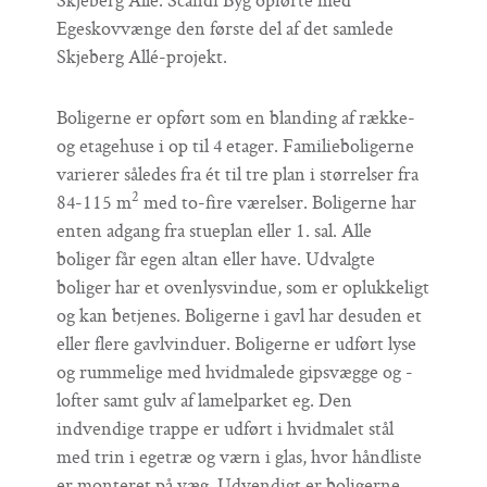
Skjeberg Allé. Scandi Byg opførte med
Egeskovvænge den første del af det samlede
Skjeberg Allé-projekt.
Boligerne er opført som en blanding af række-
og etagehuse i op til 4 etager. Familieboligerne
varierer således fra ét til tre plan i størrelser fra
2
84-115 m
med to-fire værelser. Boligerne har
enten adgang fra stueplan eller 1. sal. Alle
boliger får egen altan eller have. Udvalgte
boliger har et ovenlysvindue, som er oplukkeligt
og kan betjenes. Boligerne i gavl har desuden et
eller flere gavlvinduer. Boligerne er udført lyse
og rummelige med hvidmalede gipsvægge og -
lofter samt gulv af lamelparket eg. Den
indvendige trappe er udført i hvidmalet stål
med trin i egetræ og værn i glas, hvor håndliste