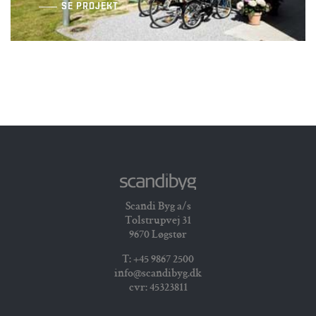
SE PROJEKT
Nordre Fælled
Scandi Byg a/s
Tolstrupvej 31
9670 Løgstør
T: +45 9867 2500
info@scandibyg.dk
cvr: 45323811