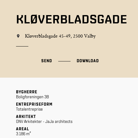
KLØVERBLADSGADE
Kløverbladsgade 45-49, 2500 Valby
SEND
DOWNLOAD
BYGHERRE
Boligforeningen 3B
ENTREPRISEFORM
Totalentreprise
ARKITEKT
ONV Arkitekter - JaJa architects
AREAL
3.186 m²