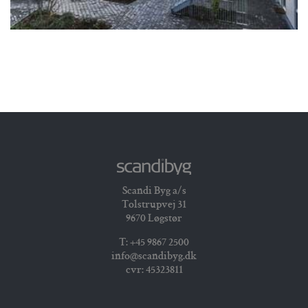
Kronen, Vanløse
Scandi Byg a/s
Tolstrupvej 31
9670 Løgstør
T: +45 9867 2500
info@scandibyg.dk
cvr: 45323811