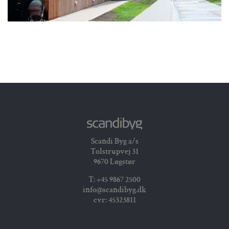
Det lille univers
Scandi Byg a/s
Tolstrupvej 31
9670 Løgstør
T: +45 9867 2500
info@scandibyg.dk
cvr: 45323811