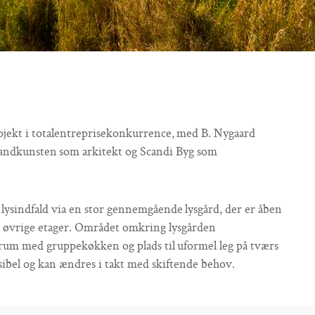
ojekt i totalentreprisekonkurrence, med B. Nygaard
andkunsten som arkitekt og Scandi Byg som
k lysindfald via en stor gennemgående lysgård, der er åben
de øvrige etager. Området omkring lysgården
trum med gruppekøkken og plads til uformel leg på tværs
sibel og kan ændres i takt med skiftende behov.