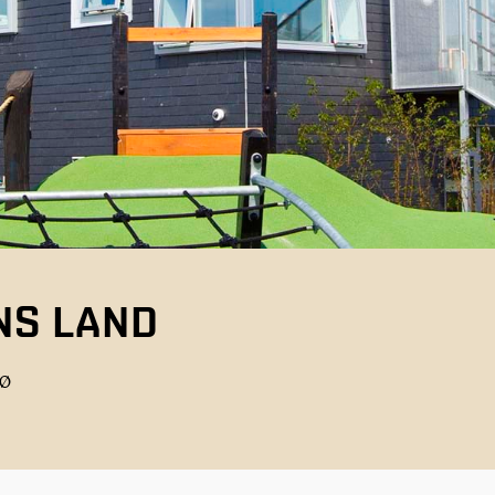
S LAND
 Ø