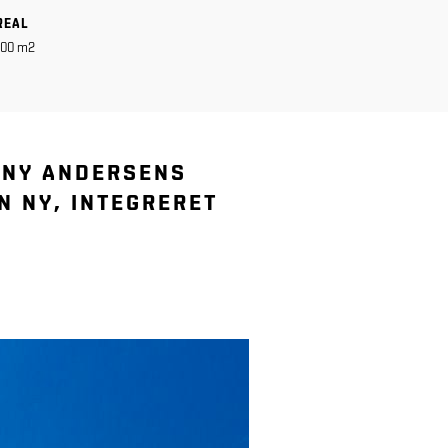
REAL
00 m2
NNY ANDERSENS
N NY, INTEGRERET