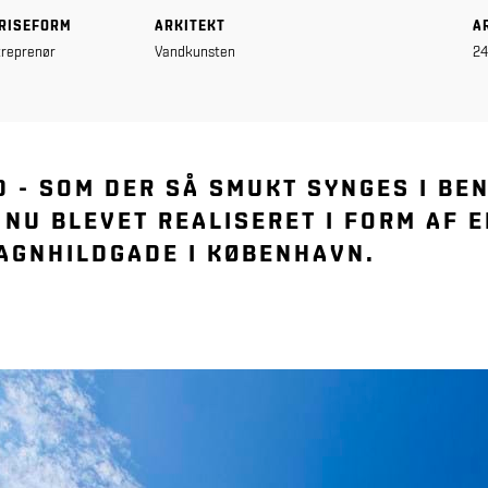
RISEFORM
ARKITEKT
A
reprenør
Vandkunsten
24
 - SOM DER SÅ SMUKT SYNGES I BE
 NU BLEVET REALISERET I FORM AF E
RAGNHILDGADE I KØBENHAVN.