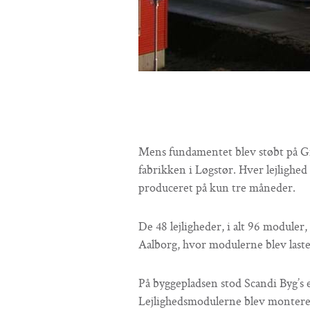
Mens fundamentet blev støbt på Gr
fabrikken i Løgstør. Hver lejlighed
produceret på kun tre måneder.
De 48 lejligheder, i alt 96 moduler,
Aalborg, hvor modulerne blev lastet
På byggepladsen stod Scandi Byg’s 
Lejlighedsmodulerne blev monteret 