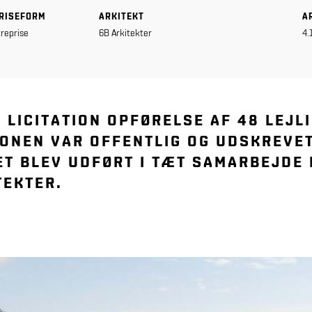
RISEFORM
ARKITEKT
A
reprise
6B Arkitekter
4.
I LICITATION OPFØRELSE AF 48 LEJL
IONEN VAR OFFENTLIG OG UDSKREVE
ET BLEV UDFØRT I TÆT SAMARBEJDE
TEKTER.