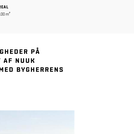
REAL
100 m²
IGHEDER PÅ
T AF NUUK
 MED BYGHERRENS