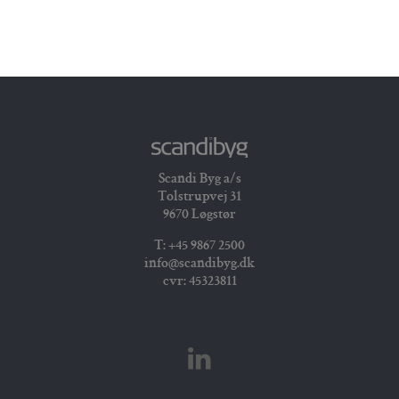
Scandi Byg a/s
Tolstrupvej 31
9670 Løgstør
T: +45 9867 2500
info@scandibyg.dk
cvr: 45323811