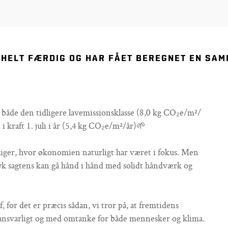
HELT FÆRDIG OG HAR FÅET BEREGNET EN SAM
både den tidligere lavemissionsklasse (8,0 kg CO₂e/m²/
i kraft 1. juli i år (5,4 kg CO₂e/m²/år)🌱
liger, hvor økonomien naturligt har været i fokus. Men
ftryk sagtens kan gå hånd i hånd med solidt håndværk og
f, for det er præcis sådan, vi tror på, at fremtidens
t, ansvarligt og med omtanke for både mennesker og klima.